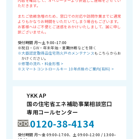
内容を確認して、オペレーターより折返しご連絡をさせてい
ただきます。
またご依頼急増のため、窓口での対応や訪問作業までに通常
よりもかなりお時間をいただいてしまう場合もございます。
お客様へはご不便とご迷惑をおかけいたしまして、誠に申し
訳ございません。
受付時間 月〜土 9:00–17:00
※祝日・GW・年末年始・夏期休暇などを除く
※大臣認定取得品住宅防火戸のメンテナンス
もこちらからお
かけください。
※修理の流れ・料金形態 >
※スマートコントロールキー 10年点検のご案内(有料) >
YKK AP
国の住宅省エネ補助事業相談窓口
専用コールセンター
0120-38-4134
受付時間 月〜金 09:00–17:00、土 09:00–12:00 / 13:00–