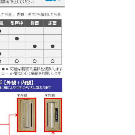
阪
箕面
SR
SR
州・沖縄
岡
熊本
鹿児島
那覇
SR
SR
PS
PS
ムをショールームで体感
ーム展示商品検索