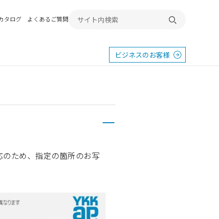
Bカタログ
よくあるご質問
検索する
ビジネスのお客様
応のため、指定の箇所のお写
東
エクステリア
宿
横浜
群馬
SR
SR
PR
施工例から探す
畿