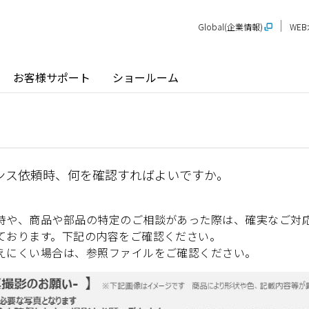
Global(企業情報)
WE
お客様サポート
ショールーム
ンス依頼時、何を確認すればよいですか。
探す
ショールーム
P-STAGE
プレゼンテーションルーム
SR
PS
PR
時や、商品や部品の特定のご相談があった際は、確実なご対
甲信越
関
玄関ドア / 引戸
インテリア建材
ております。下記の内容をご確認ください。
えにくい場合は、参照ファイルをご確認ください。
新潟
長野
新
SR
PR
商品名から探す
北陸
近