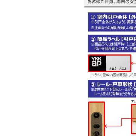
名古屋
静岡
SR
SR
WEBカタログを見る
中国
広島
岡山
SR
SR
ショールームに行く前に
ショールームご見学ガイド
おうち de ショールーム