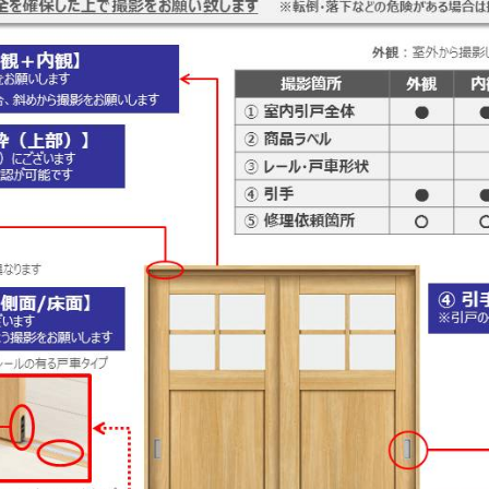
金沢
富山
福井
大
SR
PR
PR
商品えらびのお手伝い
四国
九
高松
愛媛
福
SR
PR
リフォー
ショール