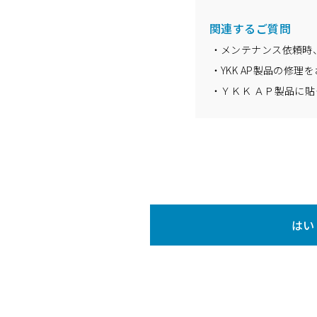
関連するご質問
メンテナンス依頼時
YKK AP製品の修
ＹＫＫ ＡＰ製品に
はい