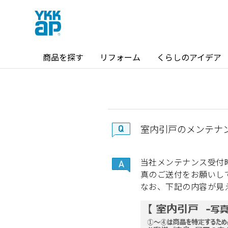
商品を探す
リフォーム
くらしのアイデア
商品を探す TOP
ショールーム TOP
室内引戸のメンテナ
カテゴリから探す
ショールーム・その他の展示場を
当社メンテナンス受付
北海道
窓・サッシ / シャッター
真のご送付をお願いし
なお、下記の内容が見
札幌
SR
場所から探す
東海