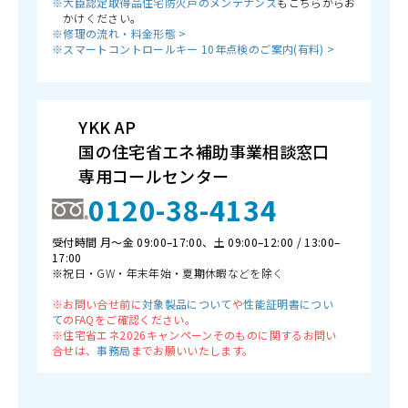
※大臣認定取得品住宅防火戸のメンテナンス
もこちらからお
かけください。
※修理の流れ・料金形態 >
※スマートコントロールキー 10年点検のご案内(有料) >
YKK AP
国の住宅省エネ補助事業相談窓口
専用コールセンター
0120-38-4134
受付時間 月〜金 09:00–17:00、土 09:00–12:00 / 13:00–
17:00
※祝日・GW・年末年始・夏期休暇などを除く
※お問い合せ前に
対象製品について
や
性能証明書につい
て
のFAQをご確認ください。
※住宅省エネ2026キャンペーンそのものに関するお問い
合せは、
事務局
までお願いいたします。