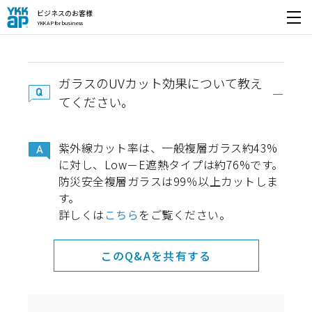
ビジネスのお客様
YKK AP for business
開く
ガラスのUVカット効果について教え
てください。
紫外線カット率は、一般複層ガラス約43%
に対し、Low－E遮熱タイプは約76%です。
防災安全複層ガラスは99％以上カットしま
す。
詳しくは
こちら
をご覧ください。
このQ&Aを共有する