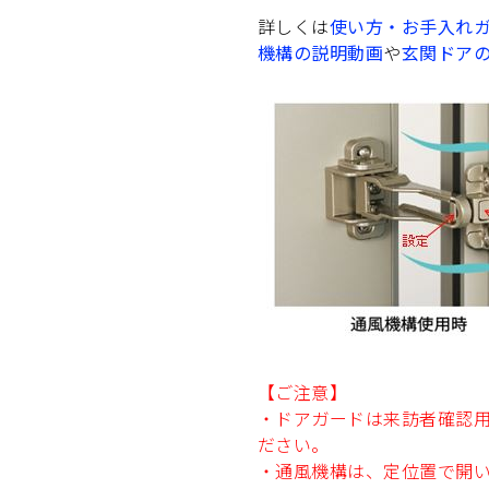
詳しくは
使い方・お手入れガ
機構の説明動画
や
玄関ドア
【ご注意】
・ドアガードは来訪者確認
ださい。
・通風機構は、定位置で開