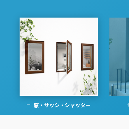
名古屋
静岡
SR
SR
WEBカタログを見る
中国
広島
岡山
SR
SR
ショールームに行く前に
ショールームご見学ガイド
おうち de ショールーム
窓・サッシ・シャッター