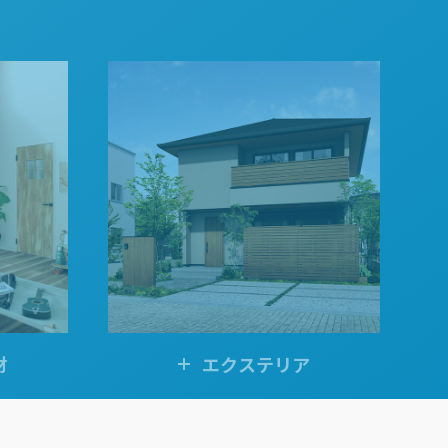
阪
箕面
SR
SR
州・沖縄
岡
熊本
鹿児島
那覇
SR
SR
PS
PS
ムをショールームで体感
ーム展示商品検索
材
エクステリア