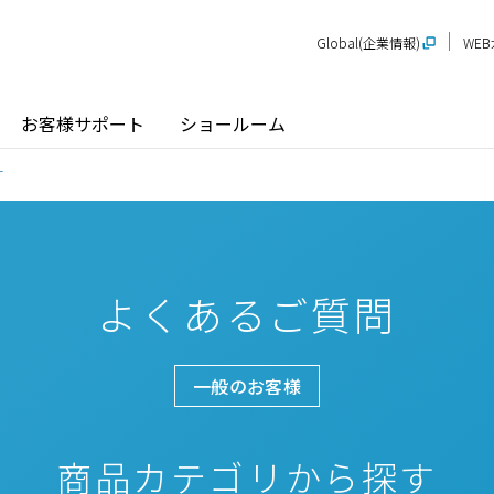
Global(企業情報)
WE
お客様サポート
ショールーム
す
よくあるご質問
探す
ショールーム
P-STAGE
プレゼンテーションルーム
SR
PS
PR
甲信越
関
玄関ドア / 引戸
インテリア建材
一般のお客様
新潟
長野
新
SR
PR
商品名から探す
北陸
近
商品カテゴリから探す