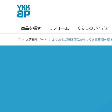
商品を探す
リフォーム
くらしのアイデア
ホーム
お客様サポート
商品を探す TOP
ショールーム TOP
よくあるご質問 商品からよくある質問を探
カテゴリから探す
ショールーム・その他の展示場を
北海道
窓・サッシ / シャッター
札幌
SR
場所から探す
東海