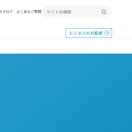
Bカタログ
よくあるご質問
検索する
ビジネスのお客様
東
エクステリア
宿
横浜
群馬
SR
SR
PR
施工例から探す
畿