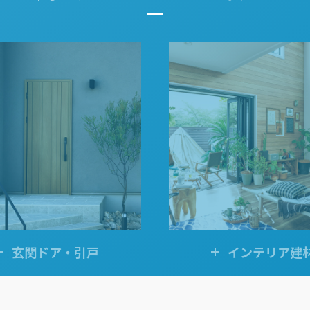
金沢
富山
福井
大
SR
PR
PR
商品えらびのお手伝い
四国
九
高松
愛媛
福
SR
PR
リフォー
ショール
玄関ドア・引戸
インテリア建