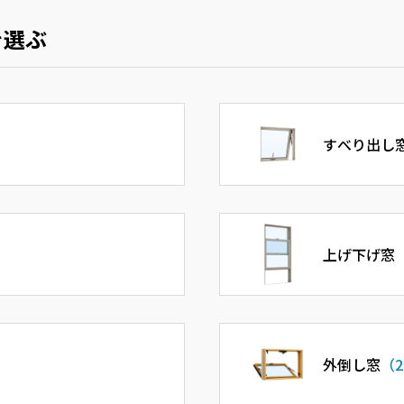
を選ぶ
すべり出し
上げ下げ窓
外倒し窓
（