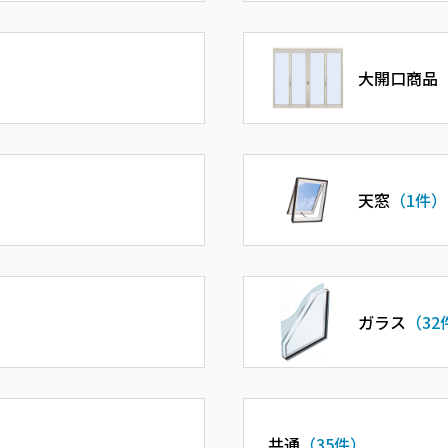
大開口商品
天窓
（1件）
ガラス
（32
共通
（35件）