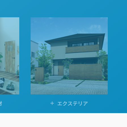
阪
箕面
SR
SR
州・沖縄
岡
熊本
鹿児島
那覇
SR
SR
PS
PS
ムをショールームで体感
ーム展示商品検索
材
エクステリア