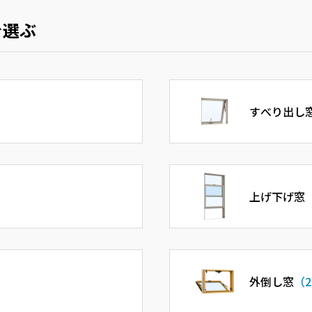
を選ぶ
すべり出し
上げ下げ窓
外倒し窓
（