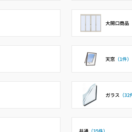
大開口商品
天窓
（1件）
ガラス
（32
共通
（35件）