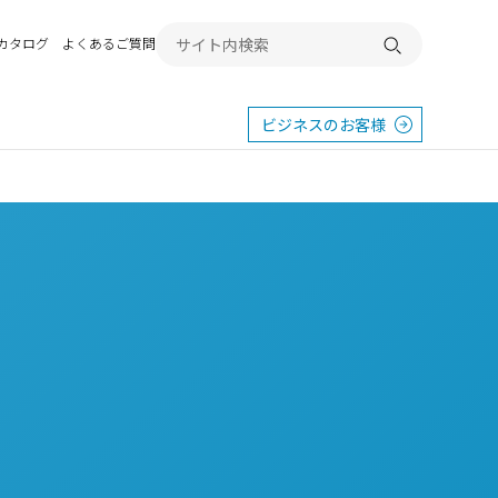
Bカタログ
よくあるご質問
検索する
ビジネスのお客様
東
エクステリア
宿
横浜
群馬
SR
SR
PR
施工例から探す
畿