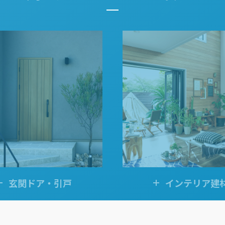
金沢
富山
福井
大
SR
PR
PR
商品えらびのお手伝い
四国
九
高松
愛媛
福
SR
PR
リフォー
ショール
玄関ドア・引戸
インテリア建