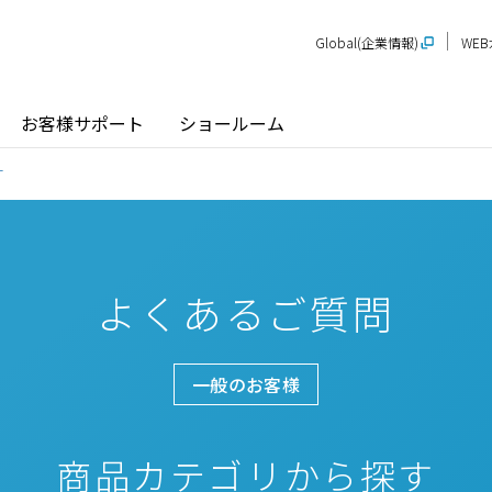
Global(企業情報)
WE
お客様サポート
ショールーム
す
よくあるご質問
探す
ショールーム
P-STAGE
プレゼンテーションルーム
SR
PS
PR
甲信越
関
玄関ドア / 引戸
インテリア建材
一般のお客様
新潟
長野
新
SR
PR
商品名から探す
北陸
近
商品カテゴリから探す