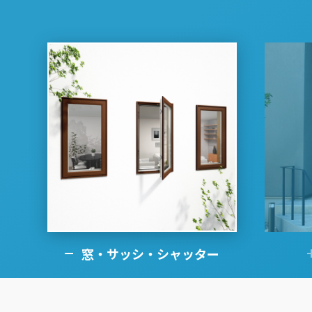
名古屋
静岡
SR
SR
WEBカタログを見る
中国
広島
岡山
SR
SR
ショールームに行く前に
ショールームご見学ガイド
おうち de ショールーム
窓・サッシ・シャッター