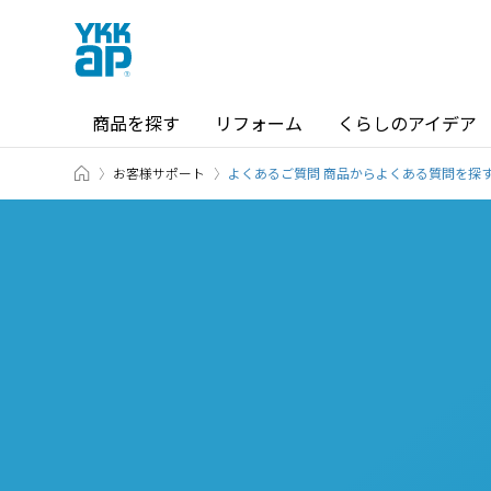
商品を探す
リフォーム
くらしのアイデア
ホーム
お客様サポート
商品を探す TOP
ショールーム TOP
よくあるご質問 商品からよくある質問を探
カテゴリから探す
ショールーム・その他の展示場を
北海道
窓・サッシ / シャッター
札幌
SR
場所から探す
東海