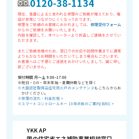
0120-38-1134
現在、落雷によると思われる修理のご依頼が増えており、電
話が非常につながりにくくなっております。
修理をご依頼のお客様におかれましては、
修理受付フォーム
からのご依頼をお願いいたします。
内容を確認して、オペレーターより折返しご連絡をさせてい
ただきます。
またご依頼急増のため、窓口での対応や訪問作業までに通常
よりもかなりお時間をいただいてしまう場合もございます。
お客様へはご不便とご迷惑をおかけいたしまして、誠に申し
訳ございません。
受付時間 月〜土 9:00–17:00
※祝日・GW・年末年始・夏期休暇などを除く
※大臣認定取得品住宅防火戸のメンテナンス
もこちらからお
かけください。
※修理の流れ・料金形態 >
※スマートコントロールキー 10年点検のご案内(有料) >
YKK AP
国の住宅省エネ補助事業相談窓口