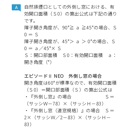
自然排煙口としての外倒し窓における、有
効開口面積（Ｓ0）の算出公式は下記の通り
です。
障子開き角度が、90°≧ ａ ≧45°の場合、Ｓ
0 ＝ Ｓ
障子開き角度が、45°＞ ａ ＞ 0°の場合、Ｓ
0 ＝ ａ／45°× Ｓ
Ｓ：開口部面積 Ｓ0：有効開口面積 ａ：
開き角度（°）
エピソードⅡ NEO 外倒し窓の場合
開き角度は60°が標準なので、有効開口面積
（Ｓ0）＝開口部面積（Ｓ）の算出公式は
・『外倒し窓』の場合 Ｓ＝
（サッシＷ－78）×（サッシＨ－83）
・『外倒し窓（連窓規格）』の場合 Ｓ＝
2×（サッシＷ／2－83）×（サッシＨ－
83）