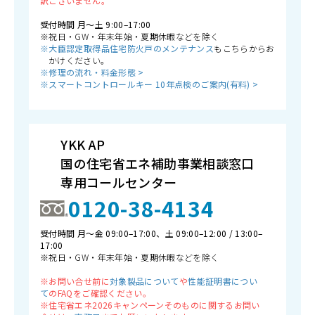
訳ございません。
受付時間 月〜土 9:00–17:00
※祝日・GW・年末年始・夏期休暇などを除く
※大臣認定取得品住宅防火戸のメンテナンス
もこちらからお
かけください。
※修理の流れ・料金形態 >
※スマートコントロールキー 10年点検のご案内(有料) >
YKK AP
国の住宅省エネ補助事業相談窓口
専用コールセンター
0120-38-4134
受付時間 月〜金 09:00–17:00、土 09:00–12:00 / 13:00–
17:00
※祝日・GW・年末年始・夏期休暇などを除く
※お問い合せ前に
対象製品について
や
性能証明書につい
て
のFAQをご確認ください。
※住宅省エネ2026キャンペーンそのものに関するお問い