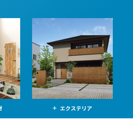
阪
箕面
SR
SR
州・沖縄
岡
熊本
鹿児島
那覇
SR
SR
PS
PS
ムをショールームで体感
ーム展示商品検索
材
エクステリア