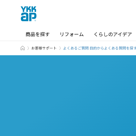
商品を探す
リフォーム
くらしのアイデア
ホーム
お客様サポート
商品を探す TOP
ショールーム TOP
よくあるご質問 目的からよくある質問を探
カテゴリから探す
ショールーム・その他の展示場を
北海道
窓・サッシ / シャッター
札幌
SR
場所から探す
東海