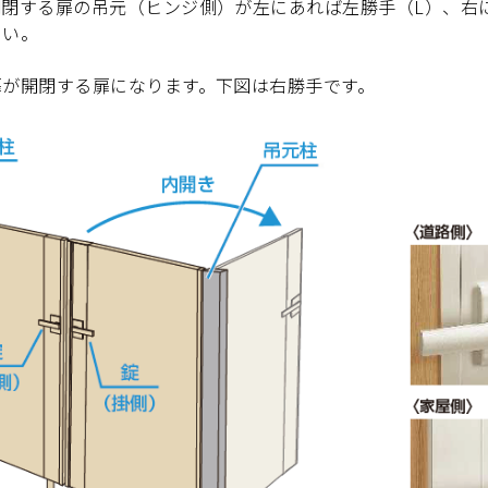
閉する扉の吊元（ヒンジ側）が左にあれば左勝手（L）、右
さい。
扉が開閉する扉になります。下図は右勝手です。