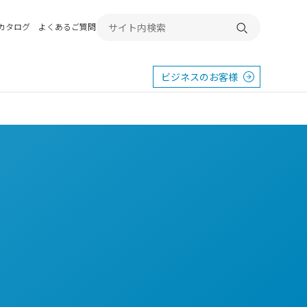
Bカタログ
よくあるご質問
検索する
ビジネスのお客様
東
エクステリア
宿
横浜
群馬
SR
SR
PR
施工例から探す
畿