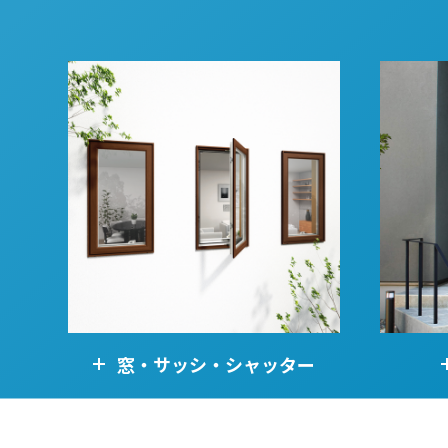
名古屋
静岡
SR
SR
WEBカタログを見る
中国
広島
岡山
SR
SR
ショールームに行く前に
ショールームご見学ガイド
おうち de ショールーム
窓・サッシ・シャッター