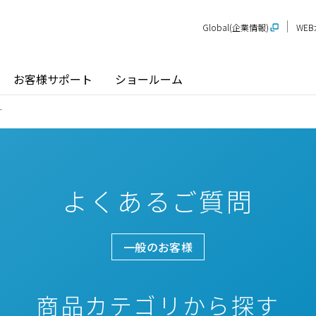
Global(企業情報)
WE
お客様サポート
ショールーム
す
よくあるご質問
探す
ショールーム
P-STAGE
プレゼンテーションルーム
SR
PS
PR
甲信越
関
玄関ドア / 引戸
インテリア建材
一般のお客様
新潟
長野
新
SR
PR
商品名から探す
北陸
近
商品カテゴリから探す