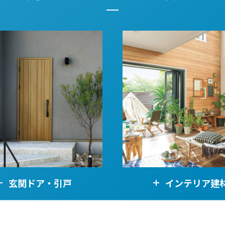
金沢
富山
福井
大
SR
PR
PR
商品えらびのお手伝い
四国
九
高松
愛媛
福
SR
PR
リフォー
ショール
玄関ドア・引戸
インテリア建