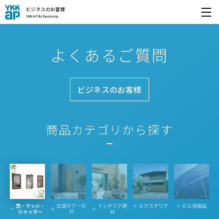
ビジネスのお客様
YKK AP for business
開く
よくあるご質問
ビジネスのお客様
商品カテゴリから探す
窓・サッシ・
玄関ドア・引
インテリア建
エクステリア
ビル用商品
シャッター
戸
材